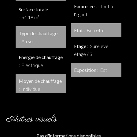
Eaux usées
Tout à
Surface totale
l'égout
54.18 m²
État
Bon état
Type de chauffage
Au sol
Étage
Surélevé
étage / 3
Énergie de chauffage
Electrique
Exposition
Est
Moyen de chauffage
Individuel
Autres visuels
Pas d'informations disponibles