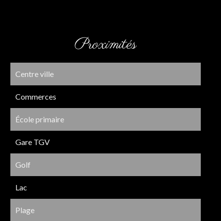
Proximités
Centre ville
Commerces
École primaire
Gare TGV
Golf
Lac
Plage