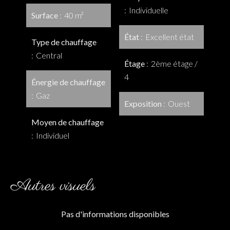
Individuelle
Surface
40 m²
État
Excellent état
Type de chauffage
Central
Étage
2ème étage /
4
Énergie de chauffage
Gaz
Exposition
Ouest
Moyen de chauffage
Individuel
Autres visuels
Pas d'informations disponibles