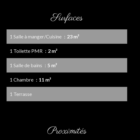
Surfaces
1 Salle à manger/Cuisine
23 m²
1 Toilette PMR
2 m²
1 Salle de bains
5 m²
1 Chambre
11 m²
1 Terrasse
Proximités