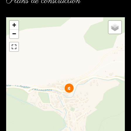
Plans de construction
+
−