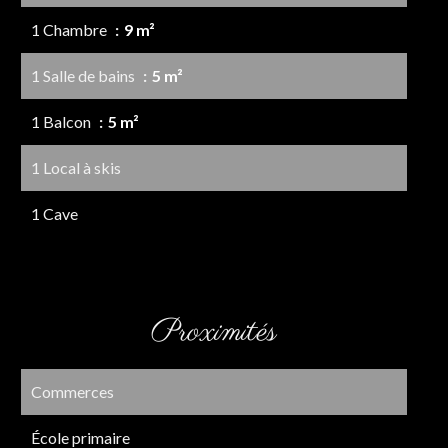
1 Chambre
9 m²
1 Salle de bains
5 m²
1 Balcon
5 m²
1 Local à skis
1 Cave
Proximités
Commerces
École primaire