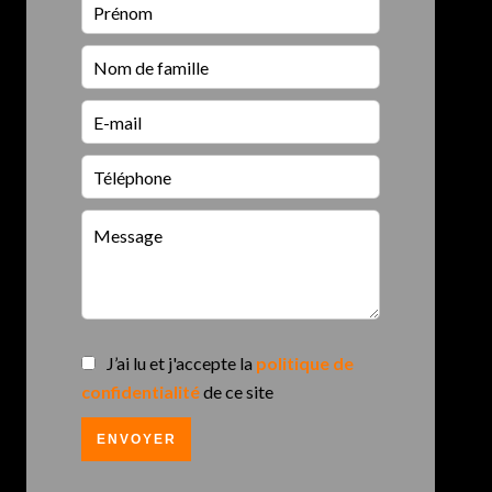
J’ai lu et j'accepte la
politique de
confidentialité
de ce site
ENVOYER