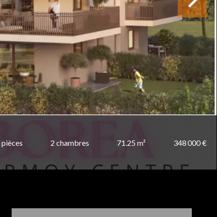
 pièces
2 chambres
71.25 m²
348 000 €