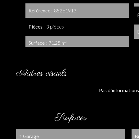
Référence
85261913
Pièces
3 pièces
Surface
71.25 m²
Autres visuels
Pas d'informations
Surfaces
1 Garage
B