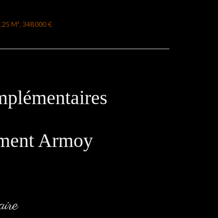
.25 M², 348 000 €
mplémentaires
ement Armoy
ire