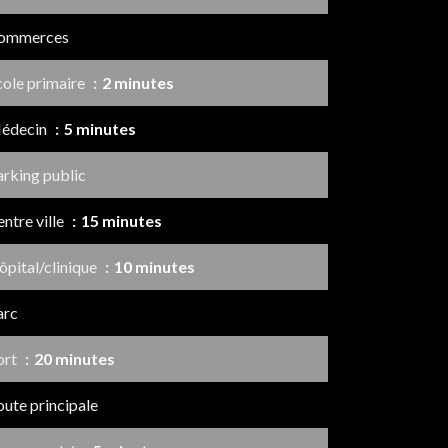
ommerces
cole primaire
2 minutes
édecin
5 minutes
arking public
ntre ville
15 minutes
ôpital/clinique
10 minutes
arc
ort
20 minutes
ute principale