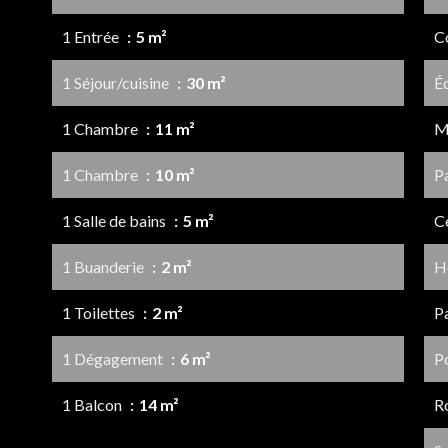
1 Entrée
5 m²
C
1 Séjour/cuisine
30 m²
É
1 Chambre
11 m²
M
1 Chambre
10 m²
P
1 Salle de bains
5 m²
Ce
1 Buanderie
2 m²
H
1 Toilettes
2 m²
P
1 Dégagement
6 m²
P
1 Balcon
14 m²
Ro