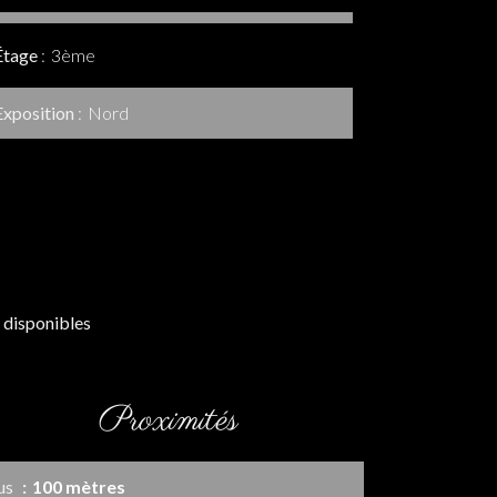
Étage
3ème
Exposition
Nord
 disponibles
Proximités
us
100 mètres