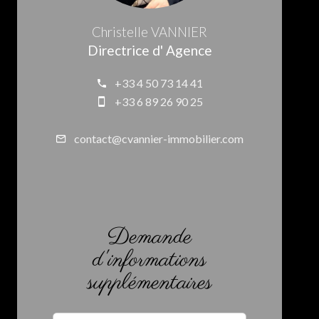
Christelle VANNIER
Directrice d' Agence
+33 4 50 73 14 41
+33 6 89 26 90 25
contact@cvannier-immobilier.com
Demande
d'informations
supplémentaires