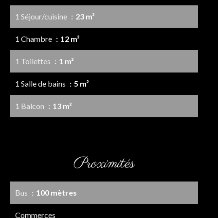
1 Séjour/cuisine
23 m²
1 Chambre
12 m²
1 Toilettes
1 m²
1 Salle de bains
5 m²
1 Balcon
13 m²
Proximités
Bus
100 mètres
Commerces