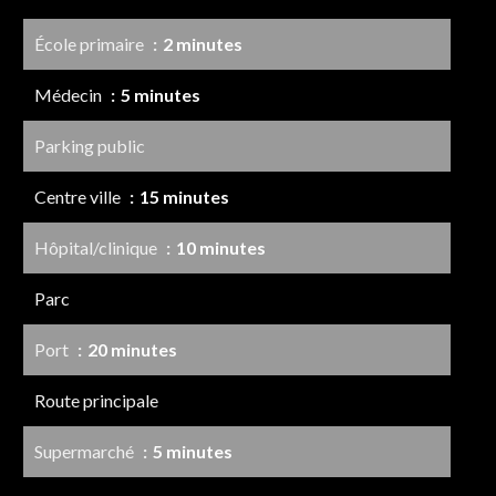
École primaire
2 minutes
Médecin
5 minutes
Parking public
Centre ville
15 minutes
Hôpital/clinique
10 minutes
Parc
Port
20 minutes
Route principale
Supermarché
5 minutes