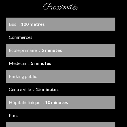
Proximités
Bus
100 mètres
Commerces
École primaire
2 minutes
Médecin
5 minutes
Parking public
Centre ville
15 minutes
Hôpital/clinique
10 minutes
Parc