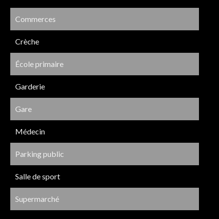
Commerces
Crèche
École primaire
Garderie
Gare
Médecin
Parking public
Salle de sport
Supermarché