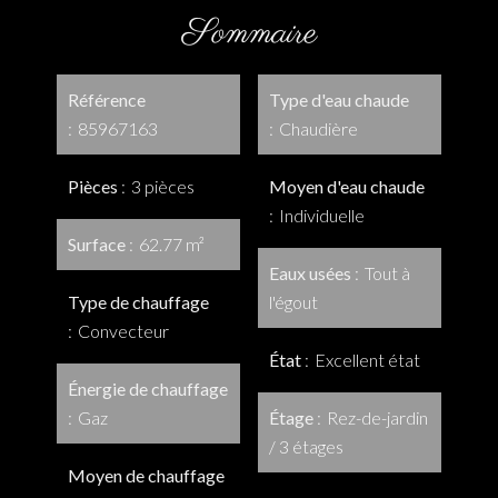
Sommaire
Référence
Type d'eau chaude
85967163
Chaudière
Pièces
3 pièces
Moyen d'eau chaude
Individuelle
Surface
62.77 m²
Eaux usées
Tout à
Type de chauffage
l'égout
Convecteur
État
Excellent état
Énergie de chauffage
Gaz
Étage
Rez-de-jardin
/ 3 étages
Moyen de chauffage