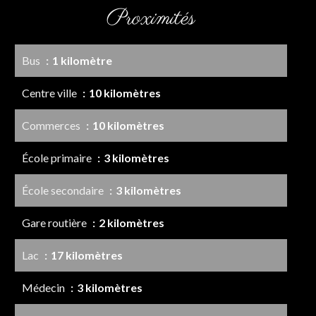
Proximités
Bus
1 kilomètre
Centre ville
10 kilomètres
Commerces
10 kilomètres
École primaire
3 kilomètres
École secondaire
3 kilomètres
Gare routière
2 kilomètres
Lac
17 kilomètres
Médecin
3 kilomètres