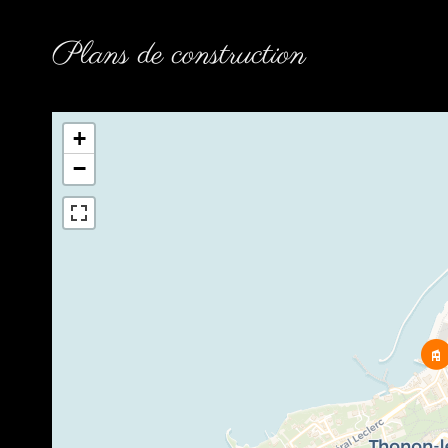
Plans de construction
+
−