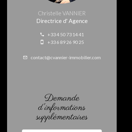
Christelle VANNIER
Directrice d' Agence
+33 4 50 73 14 41
+33 6 89 26 90 25
contact@cvannier-immobilier.com
Demande
d'informations
supplémentaires