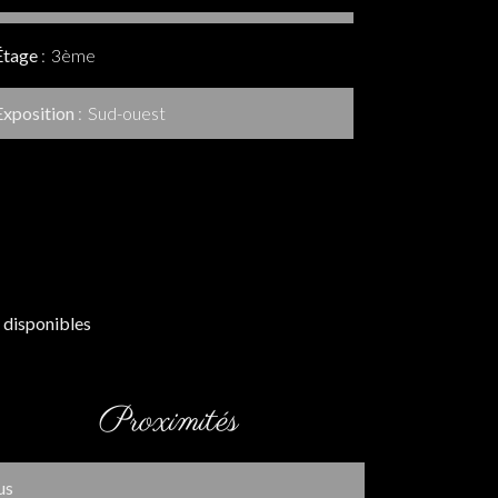
Étage
3ème
Exposition
Sud-ouest
 disponibles
Proximités
us