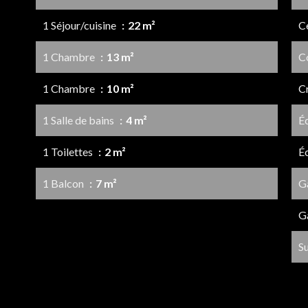
1 Séjour/cuisine
22 m²
Ce
1 Chambre
13 m²
C
1 Chambre
10 m²
C
1 Salle de bains
4 m²
É
1 Toilettes
2 m²
É
1 Balcon
7 m²
G
G
S