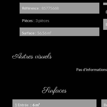
Référence
85775668
Pièces
3 pièces
Surface
56.56 m²
Autres visuels
Pas d'informations
Surfaces
1 Entrée
6 m²
B