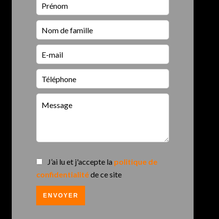
J’ai lu et j'accepte la
politique de
confidentialité
de ce site
ENVOYER