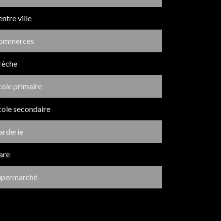
ntre ville
ommerces
rèche
cole primaire
cole secondaire
arderie
are
upermarché