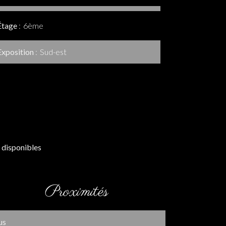
Étage
6ème
Exposition
Sud-est
 disponibles
Proximités
us