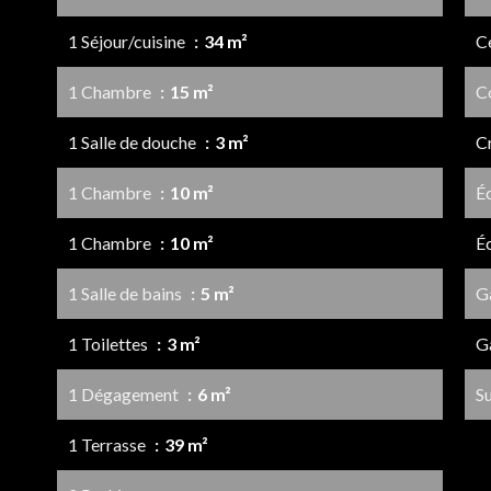
1 Séjour/cuisine
34 m²
Ce
1 Chambre
15 m²
C
1 Salle de douche
3 m²
C
1 Chambre
10 m²
É
1 Chambre
10 m²
É
1 Salle de bains
5 m²
G
1 Toilettes
3 m²
G
1 Dégagement
6 m²
S
1 Terrasse
39 m²