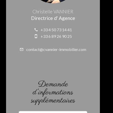
Christelle VANNIER
Directrice d' Agence
+33 4 50 73 14 41
+33 6 89 26 90 25
contact@cvannier-immobilier.com
Demande
d'informations
supplémentaires