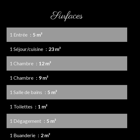
Surfaces
1 Entrée
5 m²
1 Séjour/cuisine
23 m²
1 Chambre
12 m²
1 Chambre
9 m²
1 Salle de bains
5 m²
1 Toilettes
1 m²
1 Dégagement
5 m²
1 Buanderie
2 m²