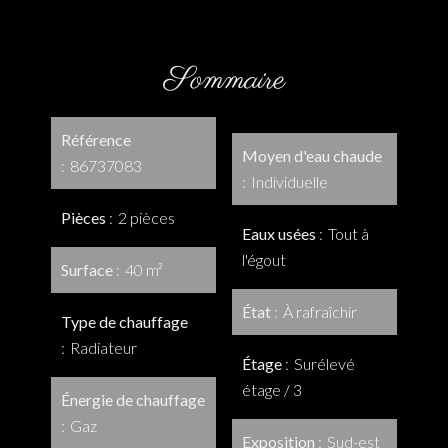
Sommaire
Référence
Moyen d'eau chaude
86737083
Individuelle
Pièces
2 pièces
Eaux usées
Tout à
l'égout
Surface
40 m²
État
À rafraîchir
Type de chauffage
Radiateur
Étage
Surélevé
étage / 3
Énergie de chauffage
Gaz
Exposition
Sud-est