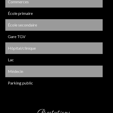
Commerces
École primaire
École secondaire
Gare TGV
Hôpital/clinique
Lac
Médecin
Parking public
Prestations