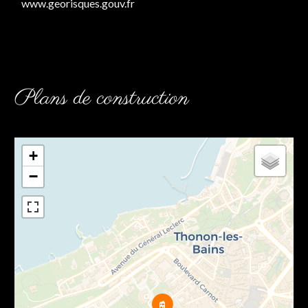
www.georisques.gouv.fr
Plans de construction
+
−