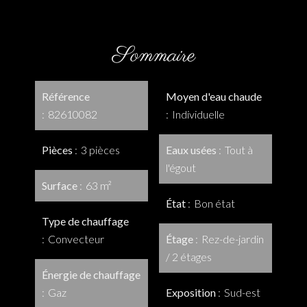
Sommaire
Référence
Moyen d'eau chaude
82610082
Individuelle
Pièces
3 pièces
Eaux usées
Tout à
l'égout
Surface
63 m²
État
Bon état
Type de chauffage
Convecteur
Étage
Rez-de-jardin
/ 2 étages
Énergie de chauffage
Gaz
Exposition
Sud-est