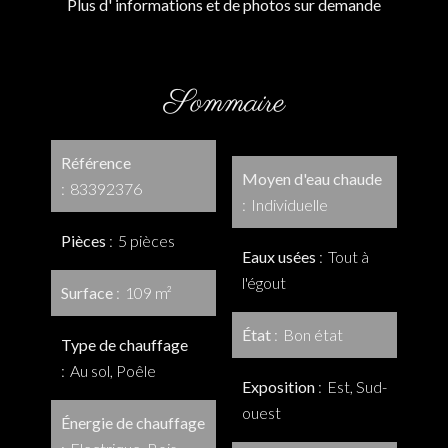
Plus d' informations et de photos sur demande
Sommaire
Référence
Moyen d'eau chaude
83392376
Individuelle
Pièces
5 pièces
Eaux usées
Tout à
l'égout
Surface
109 m²
État
Bon état
Type de chauffage
Au sol, Poêle
Exposition
Est, Sud-
ouest
Énergie de chauffage