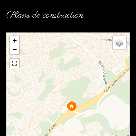
Plans de construction
+
−