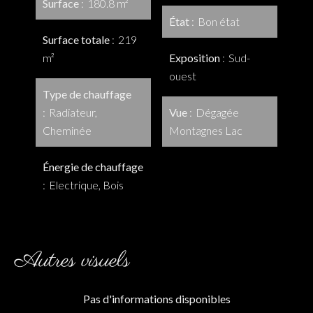
Surface
180.8 m²
État
Bon état
Surface totale
219
m²
Exposition
Sud-
ouest
Type de chauffage
Radiateur,
Vue
Dégagée
Cheminée
Montagnes Lac
Énergie de chauffage
Electrique, Bois
Autres visuels
Pas d'informations disponibles