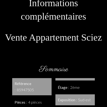
Informations
complémentaires
Vente Appartement Sciez
Sommaire
Référence
Étage
2ème
85947505
Exposition
Sud-est
Pièces
4 pièces